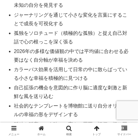
未知の自分を発見する
ジャーナリングを通じて小さな変化を言葉にするこ
とで成長を可視化する
孤独をソロチュード（積極的な孤独）と捉え自己対
話で心の根っこを深く張る
2026年の多様な価値観の中では平均値に合わせる必
要はなく自分軸が幸福を決める
カラーバス効果を活用して日常の中に散らばってい
る小さな幸福を積極的に見つける
自己拡張の機会を意図的に作り脳に適度な刺激と新
鮮な風を送り込む
社会的なテンプレートを博物館に送り自分オリジナ
ルの幸福の形をデザインする
孤独を孤高という強みに変えて周囲の評価に振り回
されない自分を確立する
メニュー
ホーム
検索
トップ
サイドバー