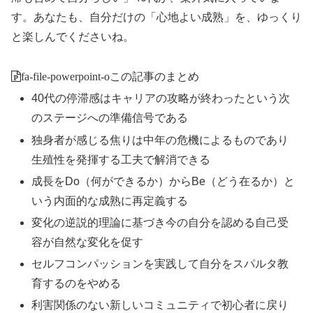
す。あなたも、自分だけの「心地よい成熟」を、ゆっくり
と楽しんでくださいね。
fa-file-powerpoint-o
この記事のまとめ
40代の停滞感はキャリアの攻略が終わったという次
のステージへの準備信号である
独身者が感じる焦りは中年の危機によるものであり
生殖性を発揮する工夫で解消できる
成長をDo（何ができるか）からBe（どう在るか）と
いう内面的な成熟に再定義する
変化の逆説的理論に基づき今の自分を認める自己受
容が自然な変化を促す
セルフコンパッションを実践して自分をスパルタ教
育するのをやめる
利害関係のない新しいコミュニティで初心者に戻り