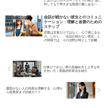
に出さないポーカーフェイスの怖さ 誰に
対しても丁寧すぎる態度の裏にある一線
周囲に味方が多い「影響力」という武器
「あの人を敵に回してはいけない……」
そんな風に周囲から一目置かれ、同時に
会話が続かない彼女とのコミュニ
メンタル・人間関係
恐れられている人物...
ケーション：理解と改善のための
ステップ
恋愛は言葉だけではなく、心で感じるも
の。しかし、「会話が続かない彼女」と
の関係では、その沈黙が時として距離を
生んでしまうこともあります。この記事
では、彼女とのコミュニケーションがス
ムーズに進まないとき、どのように関係
を築き、トラブルを避ける...
仕事ができない男の見極め方と上手な付
き合い方｜実践的対策法を紹介
愛想がない人の内面を理解する：心理か
ら改善策まで詳細ガイド