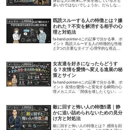
身近な人の将来に不安を感じている方も
多いのではないでしょうか。だらしなさ
は小さな習慣の積み重ねによって生まれ
ますが、そのまま放置すると仕事やお
金、人間関係など、さまざまな場面に影
既読スルーする人の特徴とは？嫌
メンタル・人間関係
響を及ぼす可能性があります...
われた？不安を解消する相手の心
理と対処法
fa-hand-pointer-oこの記事で分かる事、ポ
イント 既読スルーする人の特徴的な性格
と3つの主要なタイプ 心理学的な視点か
ら見た「あえて返さない」人の意外な本
音 男性と女性でこれほど違う！性別ごと
の既読スルーの捉え方 「もう脈なし...
女友達を好きになったらどうす
メンタル・人間関係
る？友情を愛情へ変える進展の秘
策とサイン
fa-hand-pointer-oこの記事で分かる事、ポ
イント 友情が愛情へと変化する瞬間の心
理メカニズム 「関係を壊したくない」と
いう恐怖を乗り越えるマインド 見逃して
はいけない彼女からの「脈ありサイン」
の見分け方 「ただの友達」から「異...
敵に回すと怖い人の特徴5選｜静
メンタル・人間関係
かに追い詰められないための見分
け方と対処法
敵に回すと怖い人の特徴とは？ 感情を顔