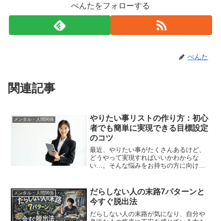
ぺんたをフォローする
ぺんた
関連記事
やりたい事リストの作り方：初心
メンタル・人間関係
者でも簡単に実現できる目標設定
のコツ
最近、やりたい事がたくさんあるけど、
どうやって実現すればいいかわからな
い…。そんな悩みをお持ちの方に向け
て、今回は「やりたい事リストの作り
方」について解説します。初心者でも簡
単に取り組める目標設定のコツをご紹介
だらしない人の末路7パターンと
メンタル・人間関係
するので、ぜひ読んでみてくださ...
今すぐ脱出法
だらしない人の末路が気になり、自分や