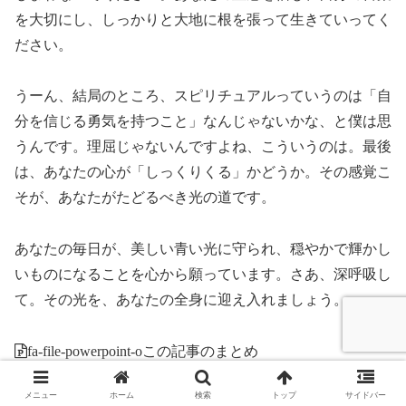
を大切にし、しっかりと大地に根を張って生きていってく
ださい。
うーん、結局のところ、スピリチュアルっていうのは「自
分を信じる勇気を持つこと」なんじゃないかな、と僕は思
うんです。理屈じゃないんですよね、こういうのは。最後
は、あなたの心が「しっくりくる」かどうか。その感覚こ
そが、あなたがたどるべき光の道です。
あなたの毎日が、美しい青い光に守られ、穏やかで輝かし
いものになることを心から願っています。さあ、深呼吸し
て。その光を、あなたの全身に迎え入れましょう。
fa-file-powerpoint-o
この記事のまとめ
青い光は魂の平穏と癒やしをもたらす高次元からの
メニュー
ホーム
検索
トップ
サイドバー
浄化のエネルギーである