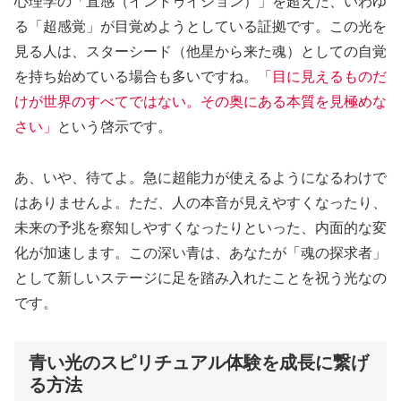
心理学の「
直感（イントゥイション）
」を超えた、いわゆ
る「超感覚」が目覚めようとしている証拠です。この光を
見る人は、スターシード（他星から来た魂）としての自覚
を持ち始めている場合も多いですね。
「目に見えるものだ
けが世界のすべてではない。その奥にある本質を見極めな
さい」
という啓示です。
あ、いや、待てよ。急に超能力が使えるようになるわけで
はありませんよ。ただ、人の本音が見えやすくなったり、
未来の予兆を察知しやすくなったりといった、内面的な変
化が加速します。この深い青は、あなたが「魂の探求者」
として新しいステージに足を踏み入れたことを祝う光なの
です。
青い光のスピリチュアル体験を成長に繋げ
る方法