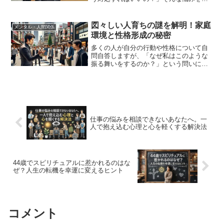
持ちのあなたに、この記事が解決策を提
供します。◆本記事の内容1. 冗談が通じ
ない人の特徴と心理2. 効果的な対処方法
図々しい人育ちの謎を解明！家庭
メンタル・人間関係
3. 日常生...
環境と性格形成の秘密
多くの人が自分の行動や性格について自
問自答しますが、「なぜ私はこのような
振る舞いをするのか？」という問いに対
する答えは、幼少期の育ちに根ざしてい
ることが多いです。特に、「図々しい人
育ち」という言葉は、その人の成長過程
でどのような環境に置かれ...
仕事の悩みを相談できないあなたへ。一
人で抱え込む心理と心を軽くする解決法
44歳でスピリチュアルに惹かれるのはな
ぜ？人生の転機を幸運に変えるヒント
コメント