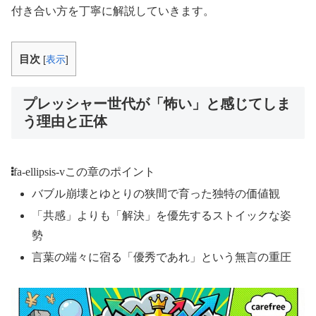
付き合い方を丁寧に解説していきます。
目次
[
表示
]
プレッシャー世代が「怖い」と感じてしま
う理由と正体
fa-ellipsis-v
この章のポイント
バブル崩壊とゆとりの狭間で育った独特の価値観
「共感」よりも「解決」を優先するストイックな姿
勢
言葉の端々に宿る「優秀であれ」という無言の重圧