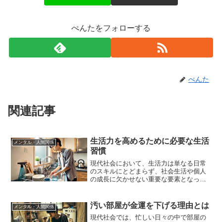
ぺんたをフォローする
ぺんた
関連記事
生活力を高めるために必要な生活
メンタル・人間関係
習慣
現代社会において、生活力は単なる日常
のスキルにとどまらず、社会生活や個人
の成長に欠かせない重要な要素となって
います。生活力が高い人は、時間管理や
家事、健康管理などを効率的にこなすだ
けでなく、問題解決能力にも優れてお
汚い部屋が金運を下げる理由とは
メンタル・人間関係
り、日常生活をより豊かに過...
現代社会では、忙しい日々の中で部屋の