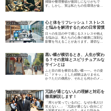
掃除や整理整頓が後回しになりがちで
す。しかし、実は私たちの住環境が金運
に大きな影響を与えていることをご存知
でしょうか。汚れた部屋や散らかった空
間は、思わぬ形でお金の流れを阻害し、
金運を下げてしまう原因とな...
心と体をリフレッシュ！ストレス
メンタル・人間関係
と悩みを解消するための日常習慣
日々の生活の中で感じるストレスや抱え
る悩みは、私たちの心身の健康に深刻な
影響を与えることがあります。適切な解
消法を見つけることは、より快適で充実
した毎日を送るための鍵となります。本
記事では、ストレスと悩みの根本的な理
黒い蝶が横切るとき、人生が変わ
メンタル・人間関係
解から日常生活でできる解...
る？その意味とスピリチュアルな
サインとは
ふと目の前を横切る黒い蝶――。その姿
に「ドキッ」とした経験はありません
か？ただの偶然か、それとも何かのメッ
セージか。黒い蝶に出会った瞬間、私た
ちは本能的に何かを感じ取ろうとしま
す。この記事では、黒い蝶の生態や種類
冗談が通じない人の理解と対応を
メンタル・人間関係
から、スピリチュアルな意味、...
徹底解説します！
「周りが笑っているのに、なぜか私だけ
笑えない...」「冗談が通じない自分にど
う対処すればいいの？」そんな悩みをお