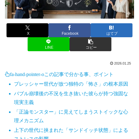
X
Facebook
はてブ
LINE
コピー
2026.01.25
fa-hand-pointer-o
この記事で分かる事、ポイント
プレッシャー世代が放つ独特の「怖さ」の根本原因
バブル崩壊後の不況を生き抜いた彼らが持つ強固な
現実主義
「正論モンスター」に見えてしまうストイックな心
理メカニズム
上下の世代に挟まれた「サンドイッチ状態」による
ストレスの影響