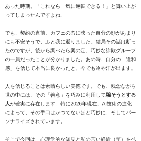
あった時期。「これなら一気に逆転できる！」と舞い上が
ってしまったんですよね。
でも、契約の直前、カフェの窓に映った自分の顔があまり
にも不安そうで、ふと我に返りました。結局その話は断っ
たのですが、後から調べたら案の定、巧妙な詐欺グループ
の一員だったことが分かりました。あの時、自分の「違和
感」を信じて本当に良かったと、今でも冷や汗が出ます。
人を信じることは素晴らしい美徳です。でも、残念ながら
世の中には、その「善意」を巧みに利用して
騙そうとする
人
が確実に存在します。特に2026年現在、AI技術の進化
によって、その手口はかつてないほど巧妙に、そしてパー
ソナライズされています。
そこで今回は、心理学的な知見と私の苦い経験（笑）をベ