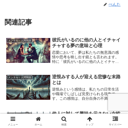
ぺんた
関連記事
彼氏がいるのに他の人とイチャイ
メンタル・人間関係
チャする夢の意味と心理
恋愛において、夢は私たちの無意識の感
情や思考を映し出す鏡とも言われます。
特に「彼氏がいるのに他の人とイチャイ
チャする夢」は、多くの女性が一度は経
験するものであり、その背後には様々な
心理的な意味やメッセージが隠されてい
逆恨みする人が迎える悲惨な末路
メンタル・人間関係
ます。この夢を理解するこ...
とは
逆恨みという感情は、私たちの日常生活
や職場でしばしば見受けられる現象で
す。この感情は、自分自身の不満や失敗
を他人の責任として認識することから生
じます。このブログ記事では、逆恨みの
心理的背景、それが生まれる状況、そし
他人に対して興味を示さない女性
メンタル・人間関係
てその行動が個人や社会にど...
の特徴と対処法
メニュー
ホーム
検索
トップ
サイドバー
「他人に興味がない女性の特徴とは？」