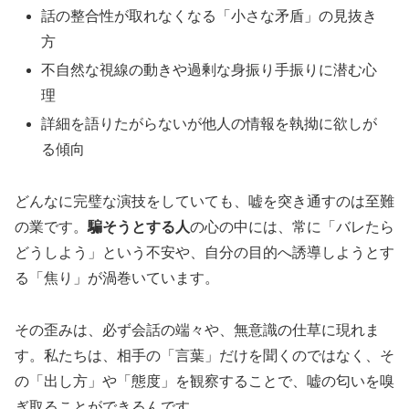
話の整合性が取れなくなる「小さな矛盾」の見抜き
方
不自然な視線の動きや過剰な身振り手振りに潜む心
理
詳細を語りたがらないが他人の情報を執拗に欲しが
る傾向
どんなに完璧な演技をしていても、嘘を突き通すのは至難
の業です。
騙そうとする人
の心の中には、常に「バレたら
どうしよう」という不安や、自分の目的へ誘導しようとす
る「焦り」が渦巻いています。
その歪みは、必ず会話の端々や、無意識の仕草に現れま
す。私たちは、相手の「言葉」だけを聞くのではなく、そ
の「出し方」や「態度」を観察することで、嘘の匂いを嗅
ぎ取ることができるんです。