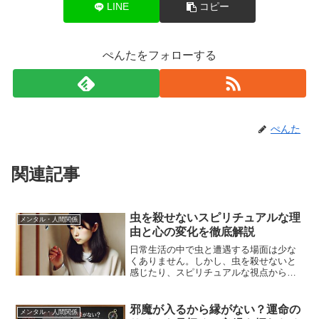
LINE
コピー
ぺんたをフォローする
ぺんた
関連記事
虫を殺せないスピリチュアルな理
メンタル・人間関係
由と心の変化を徹底解説
日常生活の中で虫と遭遇する場面は少な
くありません。しかし、虫を殺せないと
感じたり、スピリチュアルな視点からそ
の行為に深い意味を見出す人もいます。
殺せない心理や踏むスピリチュアルの象
徴的な意味を理解することで、新たな視
邪魔が入るから縁がない？運命の
メンタル・人間関係
点を得られるかもしれませ...