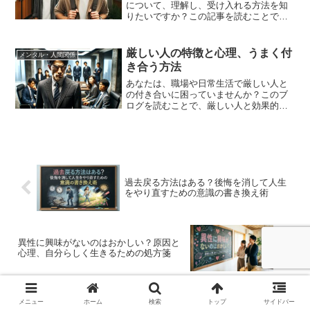
について、理解し、受け入れる方法を知
りたいですか？この記事を読むことで、
あなたの感情の理由を理解し、その感情
をどう扱えばよいかについての具体的な
方法を学ぶことができます。◆本記事の
厳しい人の特徴と心理、うまく付
メンタル・人間関係
内容1. 関西人に対する...
き合う方法
あなたは、職場や日常生活で厳しい人と
の付き合いに困っていませんか？このブ
ログを読むことで、厳しい人と効果的に
付き合う方法を学べます。◆本記事の内
容1. 厳しい人の心理と特性を理解するこ
と2. うまく付き合うための具体的なコミ
ュニケーション方...
過去戻る方法はある？後悔を消して人生
をやり直すための意識の書き換え術
異性に興味がないのはおかしい？原因と
心理、自分らしく生きるための処方箋
メニュー
ホーム
検索
トップ
サイドバー