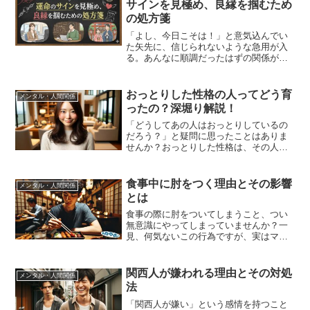
サインを見極め、良縁を掴むため
の処方箋
「よし、今日こそは！」と意気込んでい
た矢先に、信じられないような急用が入
る。あんなに順調だったはずの関係が、
誰かの心ない一言でガラガラと崩れ去っ
てしまう。そんな経験をすると、どうし
ても「私には邪魔が入る運命なんだ」
おっとりした性格の人ってどう育
メンタル・人間関係
「あの人とは縁がないんだな...
ったの？深堀り解説！
「どうしてあの人はおっとりしているの
だろう？」と疑問に思ったことはありま
せんか？おっとりした性格は、その人の
育ちや環境によって形成されるもので
す。この記事を読むことで、おっとりし
た性格の背景と社会的な評価について理
食事中に肘をつく理由とその影響
メンタル・人間関係
解を深めることができます。...
とは
食事の際に肘をついてしまうこと、つい
無意識にやってしまっていませんか？一
見、何気ないこの行為ですが、実はマナ
ー違反とされる場面も多く、他者に与え
る印象や評判に大きな影響を与えること
があります。特に、フォーマルな食事や
関西人が嫌われる理由とその対処
メンタル・人間関係
ビジネスの場では、肘をつ...
法
「関西人が嫌い」という感情を持つこと