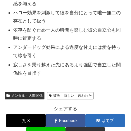
感を与える
ハロー効果を刺激して彼を自分にとって唯一無二の
存在として扱う
依存を防ぐため一人の時間を楽しむ彼の自立心も同
時に肯定する
アンダードッグ効果による過度な甘えには愛を持っ
て線を引く
寂しさを乗り越えた先にあるより強固で自立した関
係性を目指す
メンタル・人間関係
彼氏 寂しい 言われた
シェアする
X
Facebook
はてブ