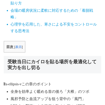
貼り方
会場の暖房状況に柔軟に対応するための「着脱戦
略」
心理学を応用した、寒さによる不安をコントロール
する思考法
目次
[
表示
]
受験当日にカイロを貼る場所を最適化して
実力を出し切る
fa-ellipsis-v
この章のポイント
全身を効率よく暖める首の後ろ「大椎」のツボ
風邪予防と血流アップを狙う背中の「風門」