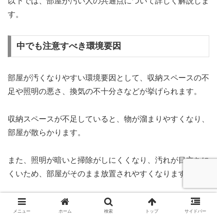
以下では、部屋が汚い人の共通点について詳しく解説しま
す。
中でも注意すべき環境要因
部屋が汚くなりやすい環境要因として、収納スペースの不
足や照明の悪さ、換気の不十分さなどが挙げられます。
収納スペースが不足していると、物が溜まりやすくなり、
部屋が散らかります。
また、照明が暗いと掃除がしにくくなり、汚れが目立ちに
くいため、部屋がそのまま放置されやすくなります。
換気が不十分だと湿気がこもり、カビやダニが発生しやす
メニュー
ホーム
検索
トップ
サイドバー
くなるため、清潔さを保つことが難しくなります。