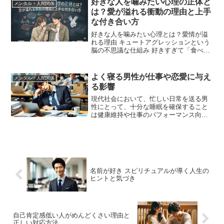
好きな人を噛みたい心理の正体と
メンタル・人間関係
は、現実的な人の特徴や現実...
は？愛が溢れる衝動の理由と上手
な付き合い方
好きな人を噛みたい心理とは？愛情が溢
れる理由 キュートアグレッションという
脳の不思議な仕組み 好きすぎて「食べち
ゃいたい」と感じる衝動の正体「大好き
なパートナーの腕や肩を、ついガブリと
噛みたくなってしまう……」そんな自分
よく寝る男性が仕事や恋愛に与え
メンタル・人間関係
に対して、ふと「私っ...
る影響
現代社会において、忙しい日常を送る男
性にとって、十分な睡眠を確保すること
は健康維持や仕事のパフォーマンス向
上、さらには充実した恋愛生活を送るた
めに欠かせない要素となっています。し
かし、実際には多くの男性が睡眠不足に
悩まされ、その影響を実感し...
名前が好き スピリチュアルが導く人生の
ヒントと気づき
自己肯定感低い人がめんどくさい理由と
正しい対応方法