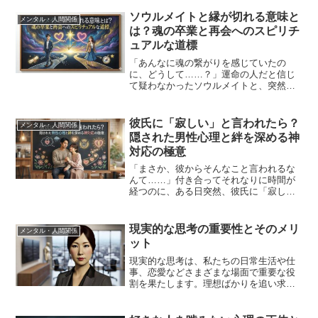
は、いわゆる「五月病」かもしれませ
ん。誰にでも起こりうるこの不調は、ち
ソウルメイトと縁が切れる意味と
メンタル・人間関係
ょっとした工夫や意識の持ち...
は？魂の卒業と再会へのスピリチ
ュアルな道標
「あんなに魂の繋がりを感じていたの
に、どうして……？」運命の人だと信じ
て疑わなかったソウルメイトと、突然連
絡が取れなくなったり、心が離れてしま
ったり。今、あなたは身をもぎ取られる
ような深い悲しみの中にいるかもしれま
彼氏に「寂しい」と言われたら？
メンタル・人間関係
せん。正直に言うと、私も2...
隠された男性心理と絆を深める神
対応の極意
「まさか、彼からそんなこと言われるな
んて……」付き合ってそれなりに時間が
経つのに、ある日突然、彼氏に「寂し
い」と言われたら、驚いてしまいますよ
ね。正直に言うと、私も以前、仕事に没
頭しすぎていた時期に、当時のパートナ
現実的な思考の重要性とそのメリ
メンタル・人間関係
ーから同じ言葉をぶつけられ...
ット
現実的な思考は、私たちの日常生活や仕
事、恋愛などさまざまな場面で重要な役
割を果たします。理想ばかりを追い求め
ることも魅力的ですが、現実をしっかり
と捉えることで、より充実した人生を送
るための基盤が築かれます。本記事で