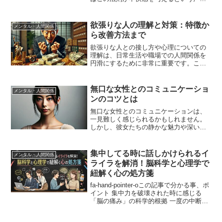
あります。この記事では、なぜ一部の
人々が引き寄せの法則を「気持ち悪い」
と感じるのか、その心理的背景に迫りま
欲張りな人の理解と対策：特徴か
メンタル・人間関係
す。私たちの感情、潜在意識...
ら改善方法まで
欲張りな人との接し方や心理についての
理解は、日常生活や職場での人間関係を
円滑にするために非常に重要です。この
記事では、欲張りな人の特徴から始ま
り、その改善方法までを詳細に解説して
います。彼らの行動パターンを理解し、
無口な女性とのコミュニケーショ
メンタル・人間関係
より良い関係を築くための対...
ンのコツとは
無口な女性とのコミュニケーションは、
一見難しく感じられるかもしれません。
しかし、彼女たちの静かな魅力や深い内
面を理解することで、より豊かな人間関
係を築くことが可能です。本記事では、
無口な女性の特徴や心理を詳しく解説
集中してる時に話しかけられるイ
メンタル・人間関係
し、職場やプライベートでの...
ライラを解消！脳科学と心理学で
紐解く心の処方箋
fa-hand-pointer-oこの記事で分かる事、ポ
イント 集中力を破壊された時に感じる
「脳の痛み」の科学的根拠 一度の中断が
もたらす「23分間」のタイムロスの衝撃
心理的リアクタンスが引き起こす激しい