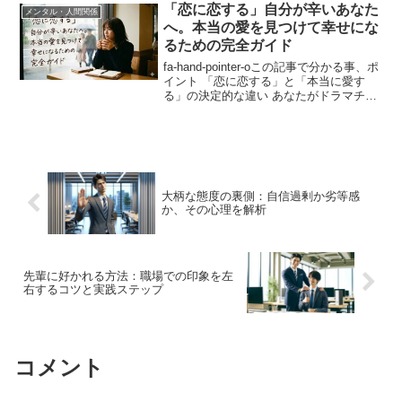
怒りのメカニズム 脳の処理能力「ワ...
「恋に恋する」自分が辛いあなた
メンタル・人間関係
へ。本当の愛を見つけて幸せにな
るための完全ガイド
fa-hand-pointer-oこの記事で分かる事、ポ
イント 「恋に恋する」と「本当に愛す
る」の決定的な違い あなたがドラマチッ
クな恋愛に酔っていないか診断できる す
ぐに冷めてしまう「カエル化現象」の正
体 自己肯定感の低さが引き起こす恋愛...
大柄な態度の裏側：自信過剰か劣等感
か、その心理を解析
先輩に好かれる方法：職場での印象を左
右するコツと実践ステップ
コメント