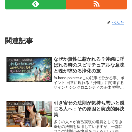
ぺんた
関連記事
なぜか無性に惹かれる？沖縄に呼
メンタル・人間関係
ばれる時のスピリチュアルな意味
と魂が求める浄化の旅
fa-hand-pointer-oこの記事で分かる事、ポ
イント 日常に現れる「沖縄」に関連する
サインとシンクロニシティの正体 神聖な
土地である沖縄が、特定のタイミングで
人を招くスピリチュアルな意図 「強制終
了」や「リセット」の後に沖縄へ惹か...
引き寄せの法則が気持ち悪いと感
メンタル・人間関係
じる人へ：その原因と実践的解決
策
多くの人々が自己実現の道具として引き
寄せの法則を採用していますが、一部に
はこの法則が不快感を与えるという声も