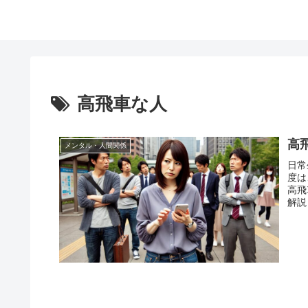
高飛車な人
高
メンタル・人間関係
日常
度は
高飛
解説