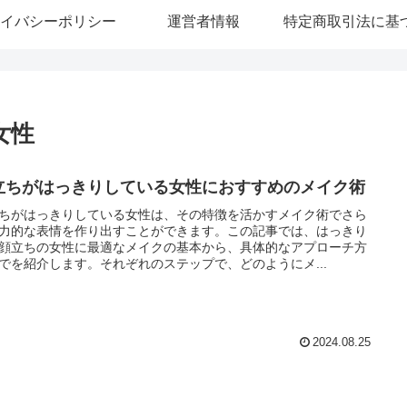
イバシーポリシー
運営者情報
女性
立ちがはっきりしている女性におすすめのメイク術
ちがはっきりしている女性は、その特徴を活かすメイク術でさら
力的な表情を作り出すことができます。この記事では、はっきり
顔立ちの女性に最適なメイクの基本から、具体的なアプローチ方
でを紹介します。それぞれのステップで、どのようにメ...
2024.08.25