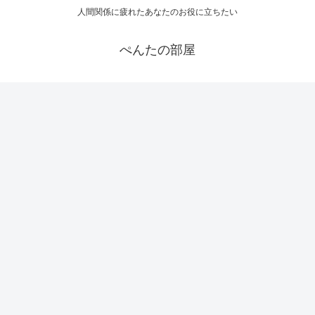
人間関係に疲れたあなたのお役に立ちたい
ぺんたの部屋