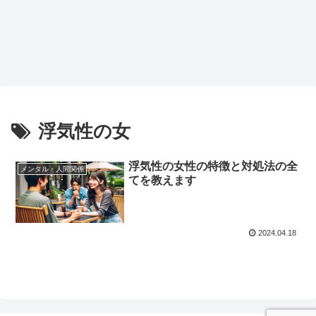
浮気性の女
浮気性の女性の特徴と対処法の全
メンタル・人間関係
てを教えます
2024.04.18