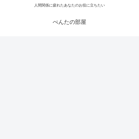
人間関係に疲れたあなたのお役に立ちたい
ぺんたの部屋