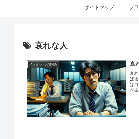
サイトマップ
プラ
哀れな人
哀
メンタル・人間関係
哀れ
ば彼
は自
が彼