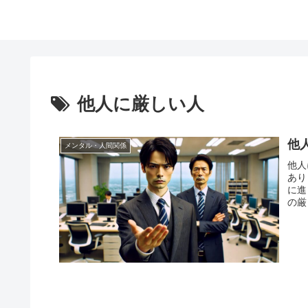
他人に厳しい人
他
メンタル・人間関係
他人
あり
に進
の厳