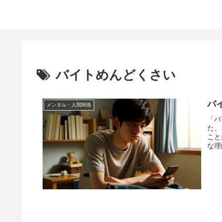
バイトめんどくさい
バ
メンタル・人間関係
「バ
た、
こと
な理