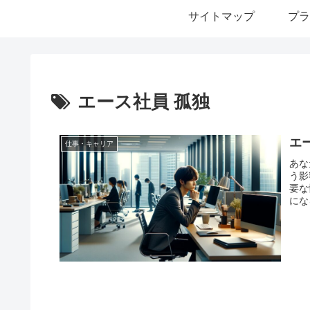
サイトマップ
プラ
エース社員 孤独
エ
仕事・キャリア
あな
う影
要な
にな