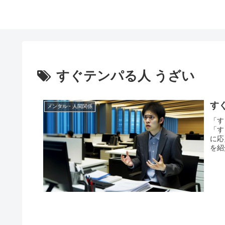
すぐテンパる人 うざい
す
メンタル・人間関係
「す
「す
に応
を紹