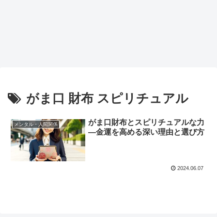
がま口 財布 スピリチュアル
がま口財布とスピリチュアルな力
メンタル・人間関係
―金運を高める深い理由と選び方
2024.06.07