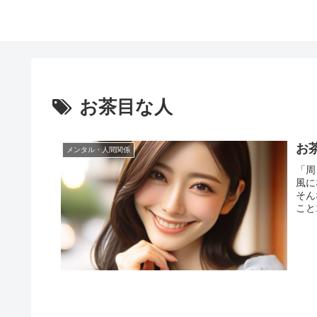
お茶目な人
お
メンタル・人間関係
「周
風に
そん
こと