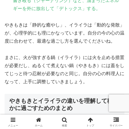
書き殴る（ジャーナリング）など、溜まったエネル
ギーを外に放出して「デトックス」する。
やきもきは「静的な癒やし」、イライラは「動的な発散」
が、心理学的にも理にかなっています。自分の今の心の温
度に合わせて、最適な過ごし方を選んでくださいね。
まさに、火が強すぎる鍋（イライラ）には火を止める措置
が必要だし、ぬるくて煮えない鍋（やきもき）には蓋をし
てじっと待つ忍耐が必要なのと同じ。自分の心の料理人に
なって、上手に調整していきましょう。
やきもきとイライラの違いを理解して穏や
かに過ごすためのまとめ
メニュー
ホーム
検索
トップ
サイドバー
やきもきとイライラの違いを理解することは、自分自身の