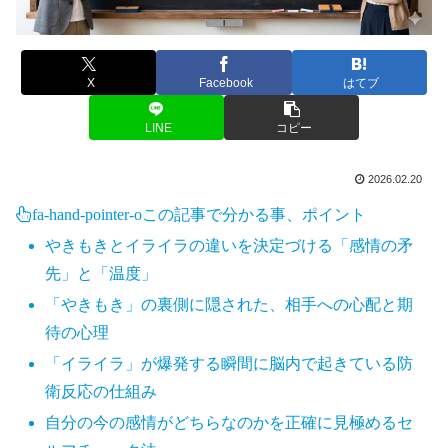
X
Facebook
はてブ
LINE
コピー
2026.02.20
fa-hand-pointer-o
この記事で分かる事、ポイント
やきもきとイライラの違いを決定づける「感情の矛
先」と「温度」
「やきもき」の裏側に隠された、相手への心配と期
待の心理
「イライラ」が爆発する瞬間に脳内で起きている防
衛反応の仕組み
自分の今の感情がどちらなのかを正確に見極めるセ