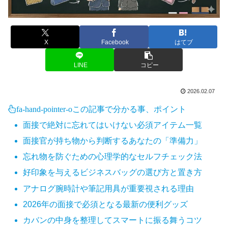
X
Facebook
はてブ
LINE
コピー
2026.02.07
fa-hand-pointer-o
この記事で分かる事、ポイント
面接で絶対に忘れてはいけない必須アイテム一覧
面接官が持ち物から判断するあなたの「準備力」
忘れ物を防ぐための心理学的なセルフチェック法
好印象を与えるビジネスバッグの選び方と置き方
アナログ腕時計や筆記用具が重要視される理由
2026年の面接で必須となる最新の便利グッズ
カバンの中身を整理してスマートに振る舞うコツ