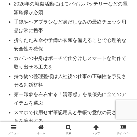
2026年の就職活動にはモバイルバッテリーなどの電
源確保が必須
手鏡やヘアブラシなど身だしなみの最終チェック用
品は常に携帯
折りたたみ傘や予備の衣類を備えることで心理的な
安全性を確保
カバンの中身はポーチで仕分けしスマートな動作で
取り出せる工夫を
持ち物の整理整頓は入社後の仕事の正確性を予見さ
せる判断材料
第一印象を左右する「清潔感」を最優先に全てのア
イテムを選ぶ
スマホで代用せず筆記用具と手帳で意欲の高さと熱
意を演出する
準備不足はマイナス印象を植え付けるハロー効果を
メニュー
ホーム
検索
トップ
サイドバー