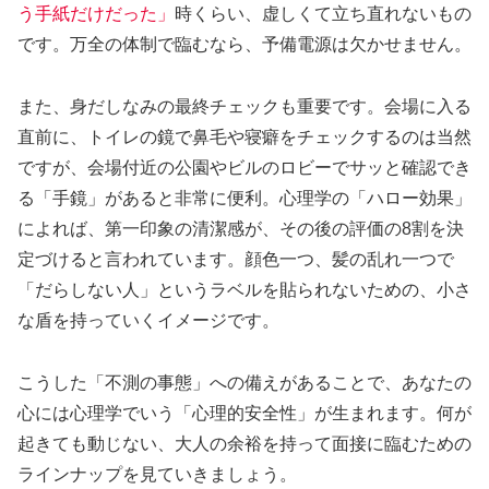
う手紙だけだった」
時くらい、虚しくて立ち直れないもの
です。万全の体制で臨むなら、予備電源は欠かせません。
また、身だしなみの最終チェックも重要です。会場に入る
直前に、トイレの鏡で鼻毛や寝癖をチェックするのは当然
ですが、会場付近の公園やビルのロビーでサッと確認でき
る「手鏡」があると非常に便利。心理学の「ハロー効果」
によれば、第一印象の清潔感が、その後の評価の8割を決
定づけると言われています。顔色一つ、髪の乱れ一つで
「だらしない人」というラベルを貼られないための、小さ
な盾を持っていくイメージです。
こうした「不測の事態」への備えがあることで、あなたの
心には心理学でいう「心理的安全性」が生まれます。何が
起きても動じない、大人の余裕を持って面接に臨むための
ラインナップを見ていきましょう。