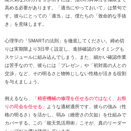
高める必要があります。「適当にやっておいて」は禁句で
す。彼らにとっての「適当」は、僕たちの「致命的な手抜
き」を意味します。
心理学の「
SMARTの法則
」を徹底してください。締め切
りは実期限より3日早く設定し、進捗確認のタイミングも
スケジュールに組み込んでしまう。また、細かい確認作業
は苦手なので、彼らには「プレゼン」や「初対面の人との
交渉」など、その明るさと物怖じしない性格が活きる役割
を与えましょう。
例えるなら、
「精密機械の修理を任せるのではなく、お祭
りの司会を任せる」
ような適材適所です。彼らの強み（性
格の明るさ）を活かし、弱み（緻密さの欠如）を仕組みで
カバーする。この「能天気活用術」こそが、真のリーダー