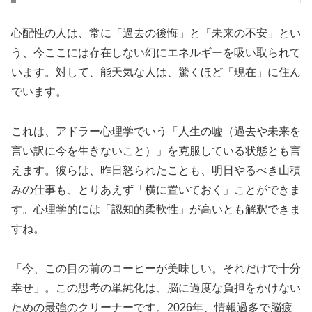
心配性の人は、常に「過去の後悔」と「未来の不安」とい
う、今ここには存在しない幻にエネルギーを吸い取られて
います。対して、能天気な人は、驚くほど「現在」に住ん
でいます。
これは、アドラー心理学でいう「
人生の嘘
（過去や未来を
言い訳に今を生きないこと）」を克服している状態とも言
えます。彼らは、昨日怒られたことも、明日やるべき山積
みの仕事も、とりあえず「横に置いておく」ことができま
す。心理学的には「
認知的柔軟性
」が高いとも解釈できま
すね。
「今、この目の前のコーヒーが美味しい。それだけで十分
幸せ」。この思考の単純化は、脳に過度な負担をかけない
ための最強のクリーナーです。2026年、情報過多で脳疲