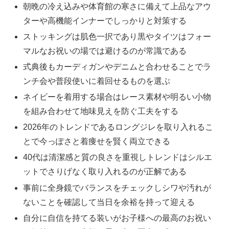
朝晩の冷え込みや体育館の寒さに備えて上品なアウ
ターや高機能インナーでしっかりと対策する
ストッキングは肌色一択であり黒やタイツはフォー
マルなお祝いの場では避けるのが常識である
式典後もカーディガンやデニムと合わせることでラ
ンチ会や普段使いに着回せるものを選ぶ
ネイビーを着用する場合はレース素材や明るい小物
を組み合わせて地味見えを防ぐ工夫をする
2026年のトレンドであるロングジレを取り入れるこ
とで今っぽさと着痩せを賢く両立できる
40代は清潔感と質の良さを重視しトレンドはシルエ
ットでさりげなく取り入れるのが正解である
事前に全身鏡でバランスをチェックしシワや汚れが
ないことを確認して当日を余裕を持って迎える
自分に自信を持てる装いがお子様への最高のお祝い