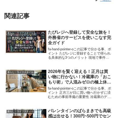
関連記事
たびレジへ登録して安全な旅を！
暮らし・ライフスタイル
外務省のサービスを使いこなす完
全ガイド
fa-hand-pointer-oこの記事で分かる事、ポ
イント たびレジに登録することで得られ
る具体的な3つのメリット 現地で事件や
事故が起きた際に届く情報のリアルな中
身 初心者でも迷わないたびレジの登録手
順の完全ステップ 家族や知人を安心...
2026年を賢く迎える！正月は買
暮らし・ライフスタイル
い物に行かない！冷蔵庫の「おこ
もり術」で人混みゼロの極上休暇
へ
fa-hand-pointer-oこの記事で分かる事、ポ
イント 正月三が日に買い物へ行かずに済
むための事前準備の重要性 冷蔵庫のデッ
ドスペースを解消する具体的な断捨離テ
クニック 「これさえあれば安心」な神セ
ブン備蓄食材とその活用法 飽きがち...
バレンタインのばらまきでも高級
暮らし・ライフスタイル
感は出せる！300円~500円でセン