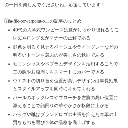
の一日を楽しんでくださいね。応援しています！
fa-file-powerpoint-o
この記事のまとめ
40代の入学式ワンピースは膝がしっかり隠れるミモ
レ丈やロング丈がマナーの正解である
顔色を明るく見せるベージュやライトグレーなどの
明るいトーンを選ぶのが美しさの鉄則である
袖コンシャスやペプラムデザインを活用することで
二の腕やお腹周りをスマートにカバーできる
ウエストの切り替え位置が高いデザインは脚長効果
とスタイルアップを同時に叶えてくれる
パールのネックレスやブローチを左胸の高い位置に
添えることで顔回りの華やかさが格段に上がる
バッグや靴はブランドロゴの主張を抑えた本革の上
質なものを選び全体の品格を底上げする