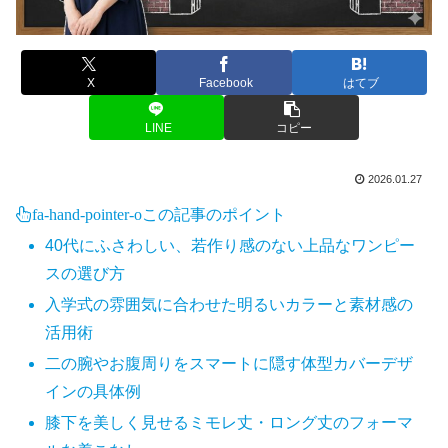
X
Facebook
はてブ
LINE
コピー
2026.01.27
fa-hand-pointer-o
この記事のポイント
40代にふさわしい、若作り感のない上品なワンピー
スの選び方
入学式の雰囲気に合わせた明るいカラーと素材感の
活用術
二の腕やお腹周りをスマートに隠す体型カバーデザ
インの具体例
膝下を美しく見せるミモレ丈・ロング丈のフォーマ