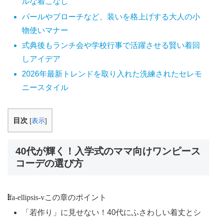
ルな着こなし
パールやブローチなど、装いを格上げする大人の小
物使いマナー
式典後もランチ会や学校行事で活躍させる賢い着回
しアイデア
2026年最新トレンドを取り入れた洗練されたセレモ
ニースタイル
目次
[
表示
]
40代が輝く！入学式のママ向けワンピース
コーデの選び方
fa-ellipsis-v
この章のポイント
「若作り」に見せない！40代にふさわしい着丈とシ