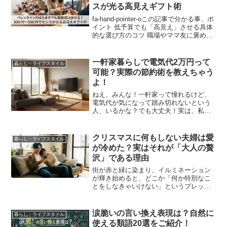
スが光る高見えギフト術
fa-hand-pointer-oこの記事で分かる事、ポ
イント 低予算でも「高見え」させる具体
的な選び方のコツ 職場やママ友に褒めら
れるブランドお菓子のリスト 300円〜500
円で買える高級感のあるプチギフト 大量
のばらまきでも手抜きに見せ...
一軒家暮らしで電気代2万円って
暮らし・ライフスタイル
可能？実際の節約術を教えちゃう
よ！
ねえ、みんな！一軒家って憧れるけど、
電気代が気になって踏み切れないという
人、いるかな？でも大丈夫！実は、私も
同じ悩みを抱えていたんだけど、ある節
約術を取り入れてみたら、なんと電気代
を2万円に抑えることができちゃったん
クリスマスに何もしない夫婦は愛
暮らし・ライフスタイル
だ！そんな方法、もう我慢...
が冷めた？実はそれが「大人の贅
沢」である理由
街が赤と緑に染まり、イルミネーション
が輝き始めると、どこか「何か特別なこ
とをしなきゃいけない」というプレッシ
ャーを感じることはありませんか？特に
結婚して数年が経ち、子供が大きくなっ
たり、あるいは夫婦二人の生活が落ち着
涙脆いの言い換え表現は？自然に
暮らし・ライフスタイル
いてきたりすると、ふとこ...
使える類語20選をご紹介！