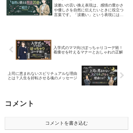
涙脆いの言い換え表現は、感情の豊かさ
や優しさを自然に伝えたいときに役立つ
言葉です。「涙脆い」という表現には、
感動しやすい、共感しやすいといった温
かい意味が含まれているため、場面に合
わせた類語を使うことで印象をより柔ら
かくできます。この記事で...
入学式のママ向けぽっちゃりコーデ術！
着痩せを叶えるマナーとおしゃれの正解
上司に恵まれないスピリチュアルな理由
とは？人生を好転させる魂のメッセージ
コメント
コメントを書き込む