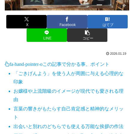
X
Facebook
はてブ
LINE
コピー
2026.01.19
fa-hand-pointer-o
この記事で分かる事、ポイント
「ごきげんよう」を使う人が周囲に与える心理的な
印象
お嬢様や上流階級のイメージが現代でも愛される理
由
言葉の響きがもたらす自己肯定感と精神的なメリッ
ト
出会いと別れのどちらでも使える万能な挨拶の作法