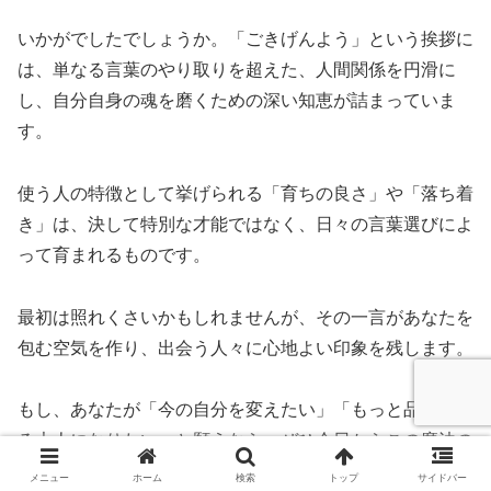
いかがでしたでしょうか。「ごきげんよう」という挨拶に
は、単なる言葉のやり取りを超えた、人間関係を円滑に
し、自分自身の魂を磨くための深い知恵が詰まっていま
す。
使う人の特徴として挙げられる「育ちの良さ」や「落ち着
き」は、決して特別な才能ではなく、日々の言葉選びによ
って育まれるものです。
最初は照れくさいかもしれませんが、その一言があなたを
包む空気を作り、出会う人々に心地よい印象を残します。
もし、あなたが「今の自分を変えたい」「もっと品格のあ
る大人になりたい」と願うなら、ぜひ今日からこの魔法の
言葉を味方につけてみてください。
メニュー
ホーム
検索
トップ
サイドバー