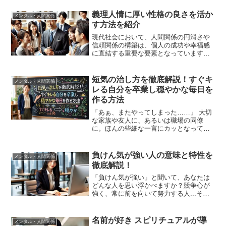
す。しかし、彼らの行動や心理背景を理
解することで、より良い人間関係を築く
義理人情に厚い性格の良さを活か
メンタル・人間関係
ヒントが見えてきます。本...
す方法を紹介
現代社会において、人間関係の円滑さや
信頼関係の構築は、個人の成功や幸福感
に直結する重要な要素となっています。
その中でも「義理人情」に厚い性格は、
他者との絆を深めるための強力な武器と
なります。義理人情とは、社会的な義務
短気の治し方を徹底解説！すぐキ
メンタル・人間関係
感と人間的な思いやりをバ...
レる自分を卒業し穏やかな毎日を
作る方法
「あぁ、またやってしまった……」 大切
な家族や友人に、あるいは職場の同僚
に。ほんの些細な一言にカッとなって、
思ってもいないキツイ言葉をぶつけてし
まう。相手の驚いた顔や悲しそうな表情
を見て、後から押し寄せるのは、泥のよ
負けん気が強い人の意味と特性を
メンタル・人間関係
うな重い自己嫌悪。「どう...
徹底解説！
「負けん気が強い」と聞いて、あなたは
どんな人を思い浮かべますか？競争心が
強く、常に前を向いて努力する人...そう
いった人々が身近にいると、自分も頑張
ろうという気持ちになれますが、同時に
「どう接したらいいのだろう」と悩むこ
名前が好き スピリチュアルが導
メンタル・人間関係
ともあるでしょう。◆...