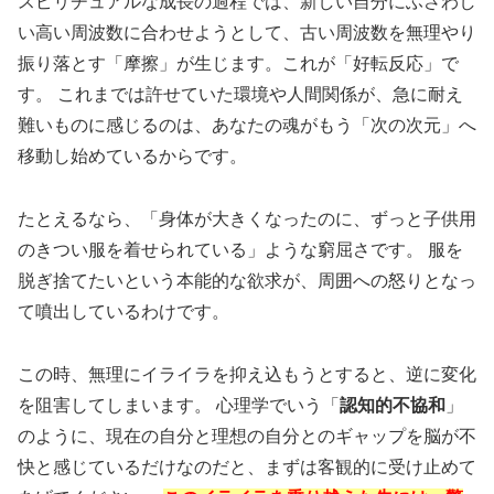
スピリチュアルな成長の過程では、新しい自分にふさわし
い高い周波数に合わせようとして、古い周波数を無理やり
振り落とす「摩擦」が生じます。これが「好転反応」で
す。 これまでは許せていた環境や人間関係が、急に耐え
難いものに感じるのは、あなたの魂がもう「次の次元」へ
移動し始めているからです。
たとえるなら、
「身体が大きくなったのに、ずっと子供用
のきつい服を着せられている」ような窮屈さ
です。 服を
脱ぎ捨てたいという本能的な欲求が、周囲への怒りとなっ
て噴出しているわけです。
この時、無理にイライラを抑え込もうとすると、逆に変化
を阻害してしまいます。 心理学でいう「
認知的不協和
」
のように、現在の自分と理想の自分とのギャップを脳が不
快と感じているだけなのだと、まずは客観的に受け止めて