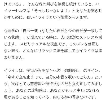
けている」。 そんな魂の叫びを無視し続けていると、ハ
イヤーセルフは「そっちじゃないよ！」とあなたを突き動
かすために、強いイライラという衝撃を与えます。
心理学の「
自己一致
（なりたい自分と今の自分が一致して
いる状態）」が崩れている時に、人は猛烈なストレスを感
じます。 スピリチュアルな視点では、このズレを修正し
ない限り、どんなにリラックス法を試してもイライラは収
まりません。
イライラは、宇宙からあなたへの「強制停止」のサイン。
「今すぐ立ち止まって、自分の本音を覗いてごらん」とい
う、実はとても慈悲深い招待状なのだと捉え直してみまし
ょう。 あなたの違和感は、あなたがもっと幸せになれる
道があることを知っている、内なる神の導きなのです。