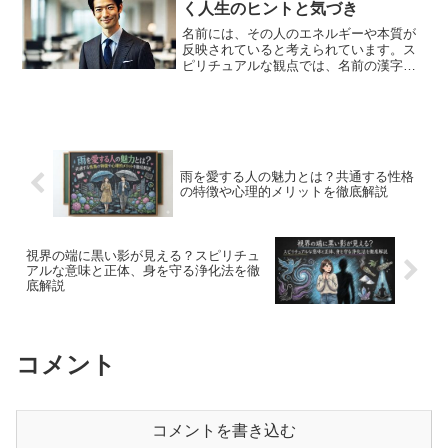
く人生のヒントと気づき
名前には、その人のエネルギーや本質が
反映されていると考えられています。ス
ピリチュアルな観点では、名前の漢字や
響きが運命や使命に影響を与え、縁のあ
る名前とのつながりが深い意味を持つと
言われています。また、同じ名前の人と
出会うことや運命の人の名...
雨を愛する人の魅力とは？共通する性格
の特徴や心理的メリットを徹底解説
視界の端に黒い影が見える？スピリチュ
アルな意味と正体、身を守る浄化法を徹
底解説
コメント
コメントを書き込む