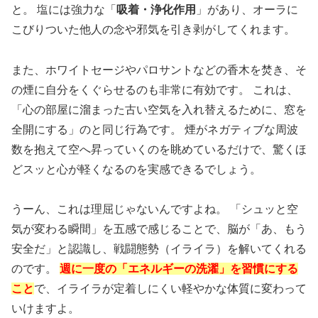
と。 塩には強力な「
吸着・浄化作用
」があり、オーラに
こびりついた他人の念や邪気を引き剥がしてくれます。
また、ホワイトセージやパロサントなどの香木を焚き、そ
の煙に自分をくぐらせるのも非常に有効です。 これは、
「心の部屋に溜まった古い空気を入れ替えるために、窓を
全開にする」のと同じ行為
です。 煙がネガティブな周波
数を抱えて空へ昇っていくのを眺めているだけで、驚くほ
どスッと心が軽くなるのを実感できるでしょう。
うーん、これは理屈じゃないんですよね。 「シュッと空
気が変わる瞬間」を五感で感じることで、脳が「あ、もう
安全だ」と認識し、戦闘態勢（イライラ）を解いてくれる
のです。
週に一度の「エネルギーの洗濯」を習慣にする
こと
で、イライラが定着しにくい軽やかな体質に変わって
いけますよ。