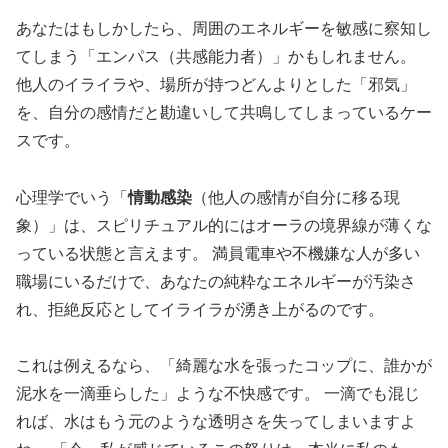
あなたはもしかしたら、周囲のエネルギーを敏感に察知し
てしまう「エンパス（共感能力者）」かもしれません。
他人のイライラや、場所が持つどんよりとした「邪気」
を、自分の感情だと勘違いして共鳴してしまっているケー
スです。
心理学でいう「
情動感染
（他人の感情が自分に移る現
象）」は、スピリチュアル的にはオーラの境界線が薄くな
っている状態と言えます。 満員電車や不機嫌な人が多い
職場にいるだけで、あなたの純粋なエネルギーが汚染さ
れ、拒絶反応としてイライラが湧き上がるのです。
これは例えるなら、
「綺麗な水を張ったコップに、誰かが
泥水を一滴垂らした」ような不快感
です。 一滴でも混じ
れば、水はもう元のような透明さを失ってしまいますよ