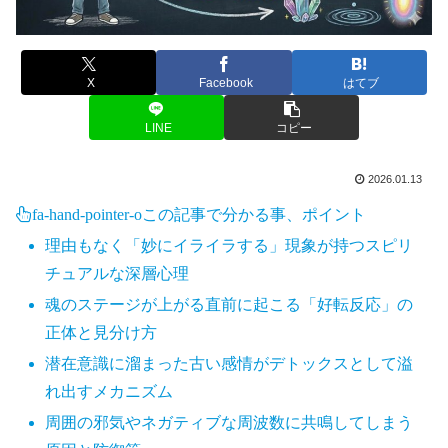
X
Facebook
はてブ
LINE
コピー
2026.01.13
fa-hand-pointer-o
この記事で分かる事、ポイント
理由もなく「妙にイライラする」現象が持つスピリ
チュアルな深層心理
魂のステージが上がる直前に起こる「好転反応」の
正体と見分け方
潜在意識に溜まった古い感情がデトックスとして溢
れ出すメカニズム
周囲の邪気やネガティブな周波数に共鳴してしまう