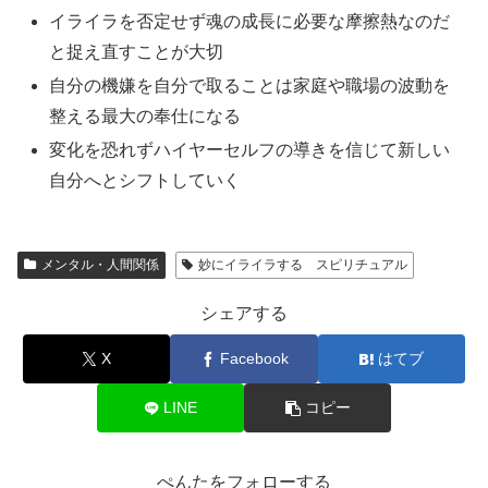
イライラを否定せず魂の成長に必要な摩擦熱なのだ
と捉え直すことが大切
自分の機嫌を自分で取ることは家庭や職場の波動を
整える最大の奉仕になる
変化を恐れずハイヤーセルフの導きを信じて新しい
自分へとシフトしていく
メンタル・人間関係
妙にイライラする スピリチュアル
シェアする
X
Facebook
はてブ
LINE
コピー
ぺんたをフォローする