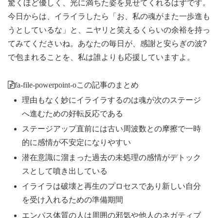
驚くほど優しく、光に満ちた姿を見せてくれるはずです。
今日からは、イライラしたら「お、私の魂がまた一歩進も
うとしているな」と、ニヤリと笑えるくらいの余裕を持っ
てみてくださいね。あなたの毎日が、感謝と安らぎの波?
で包まれることを、私は誰よりも応援していますよ。
fa-file-powerpoint-o
この記事のまとめ
理由もなく妙にイライラするのは魂が次のステージ
へ進むための好転反応である
ステージアップ直前には古い周波数との摩擦で一時
的に感情が不安定になりやすい
潜在意識に溜まった過去の未処理の感情がデトック
スとして噴き出している
イライラは破壊と再生のプロセスであり新しい自分
を受け入れるための準備期間
エンパス体質の人は周囲の邪気や他人のネガティブ