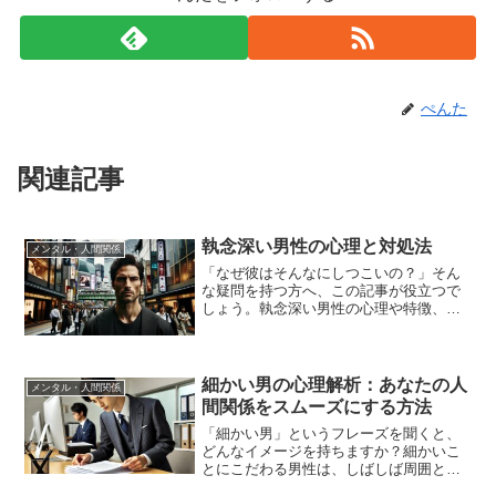
ぺんた
関連記事
執念深い男性の心理と対処法
メンタル・人間関係
「なぜ彼はそんなにしつこいの？」そん
な疑問を持つ方へ、この記事が役立つで
しょう。執念深い男性の心理や特徴、そ
してその対処法をわかりやすく解説しま
す。◆本記事で得られる内容1. 執念深い
とはどういう意味か、基本的な定義と特
徴2. 執念深い男性...
細かい男の心理解析：あなたの人
メンタル・人間関係
間関係をスムーズにする方法
「細かい男」というフレーズを聞くと、
どんなイメージを持ちますか？細かいこ
とにこだわる男性は、しばしば周囲との
コミュニケーションで困難を抱えがちで