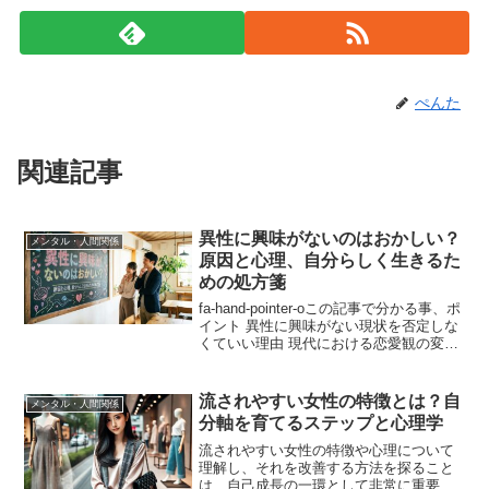
ぺんた
関連記事
異性に興味がないのはおかしい？
メンタル・人間関係
原因と心理、自分らしく生きるた
めの処方箋
fa-hand-pointer-oこの記事で分かる事、ポ
イント 異性に興味がない現状を否定しな
くていい理由 現代における恋愛観の変化
と多様な性のあり方 心理学から見た「恋
愛に興味が持てない」背景 過去のトラウ
マや一人の時間の充実による影響 ...
流されやすい女性の特徴とは？自
メンタル・人間関係
分軸を育てるステップと心理学
流されやすい女性の特徴や心理について
理解し、それを改善する方法を探ること
は、自己成長の一環として非常に重要で