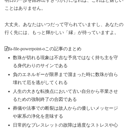
明日の一歩を踏み出すきっかけになれば、これほど嬉しい
ことはありません。
大丈夫。あなたはいつだって守られていますし、あなたの
行く先には、もっと輝かしい「縁」が待っていますよ。
fa-file-powerpoint-o
この記事のまとめ
数珠が切れる現象は不吉な予兆ではなく持ち主を守
る身代わりのサインである
負のエネルギーが限界まで溜まった時に数珠が自ら
壊れて厄を逃がしてくれる
人生の大きな転換点において古い自分から卒業させ
るための強制終了の合図である
葬儀や法事での断裂は故人からの優しいメッセージ
や家系の浄化を意味する
日常的なブレスレットの故障は過度なストレスや心