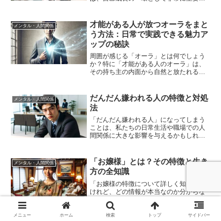
す。この記事では、流されやすい女性が
なぜ周囲の影響を受けやすいのか、その
心理的背景に迫ります。また、自立した
才能がある人が放つオーラをまと
メンタル・人間関係
行動を促すための実践的な...
う方法：日常で実践できる魅力ア
ップの秘訣
周囲が感じる「オーラ」とは何でしょう
か？特に「才能がある人のオーラ」は、
その持ち主の内面から自然と放たれる、
見えない魅力的な力です。この力は、そ
の人の才能、自信、そして経験の蓄積か
ら生まれます。この記事では、そんな才
だんだん嫌われる人の特徴と対処
メンタル・人間関係
能がある人たちがどのよう...
法
「だんだん嫌われる人」になってしまう
ことは、私たちの日常生活や職場での人
間関係に大きな影響を与えるかもしれま
せん。どうすればそのような状況を改善
し、より良い人間関係を築けるか、この
記事で解決策をご紹介します。◆本記事
「お嬢様」とは？その特徴と生き
メンタル・人間関係
で得られる内容1. だん...
方の全知識
「お嬢様の特徴について詳しく知りたい
けれど、どの情報が本当なのか分からな
い」というあなたの悩みを解決します。
この記事を読むことで、本物のお嬢様の
世界を正しく理解できるようになりま
メニュー
ホーム
検索
トップ
サイドバー