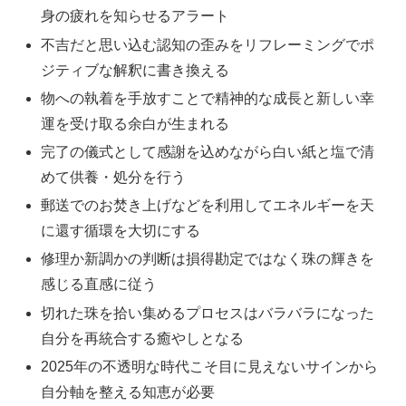
身の疲れを知らせるアラート
不吉だと思い込む認知の歪みをリフレーミングでポ
ジティブな解釈に書き換える
物への執着を手放すことで精神的な成長と新しい幸
運を受け取る余白が生まれる
完了の儀式として感謝を込めながら白い紙と塩で清
めて供養・処分を行う
郵送でのお焚き上げなどを利用してエネルギーを天
に還す循環を大切にする
修理か新調かの判断は損得勘定ではなく珠の輝きを
感じる直感に従う
切れた珠を拾い集めるプロセスはバラバラになった
自分を再統合する癒やしとなる
2025年の不透明な時代こそ目に見えないサインから
自分軸を整える知恵が必要