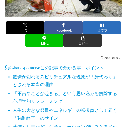
X
Facebook
はてブ
LINE
コピー
2026.01.05
fa-hand-pointer-o
この記事で分かる事、ポイント
数珠が切れるスピリチュアルな現象が「身代わり」
とされる本当の理由
「不吉なことが起きる」という思い込みを解除する
心理学的リフレーミング
人生の大きな節目やエネルギーの転換点として届く
「強制終了」のサイン
葬儀や法事など、シチュエーション別に異なるメッ