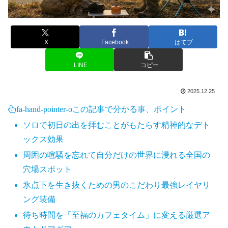
X
Facebook
はてブ
LINE
コピー
2025.12.25
fa-hand-pointer-o
この記事で分かる事、ポイント
ソロで初日の出を拝むことがもたらす精神的なデト
ックス効果
周囲の喧騒を忘れて自分だけの世界に浸れる全国の
穴場スポット
氷点下を生き抜くための男のこだわり最強レイヤリ
ング装備
待ち時間を「至福のカフェタイム」に変える厳選ア