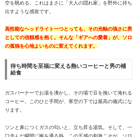
空を眺める。これはまさに「大人の隠れ家」を野外に持ち
出すような感覚です。
高性能なヘッドライト一つとっても、その光軸の強さに男
としての信頼感を抱く。そんな「ギアへの愛着」が、ソロ
の孤独を心地よいものに変えてくれます。
待ち時間を至福に変える熱いコーヒーと男の補
給食
ガスバーナーでお湯を沸かし、その場で豆を挽いて淹れる
コーヒー。このひと手間が、寒空の下では最高の儀式にな
ります。
ツンと鼻につくガスの匂いと、立ち昇る湯気。そして、一
口含んだ瞬間に喉を通る熱。この五感の刺激こそが、ソロ