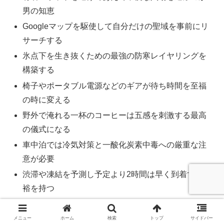
男の知恵
Googleマップを駆使して自分だけの聖域を事前にリ
サーチする
氷点下を生き抜くための最強の防寒レイヤリングを
構築する
椅子やポータブル電源などのギアが待ち時間を至福
の時に変える
野外で淹れる一杯のコーヒーは五感を刺激する最高
の儀式になる
車中泊では冷気対策と一酸化炭素中毒への厳重な注
意が必要
渋滞や凍結を予測し予定より2時間は早く到着する余
裕を持つ
正常性バイアスを捨てて最悪の事態を想定した計画
を立てる
メニュー
ホーム
検索
トップ
サイドバー