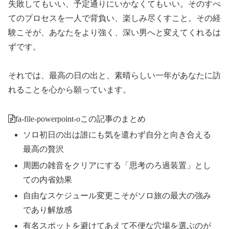
失敗してもいい、予定通りにいかなくてもいい。そのすべ
てのプロセスを一人で背負い、楽しみ尽くすこと。その経
験こそが、あなたをより強く、深い男へと変えてくれるは
ずです。
それでは、最高の日の出と、素晴らしい一年があなたに訪
れることを心から願っています。
fa-file-powerpoint-o
この記事のまとめ
ソロ初日の出は誰にも気を遣わず自分と向き合える
最高の贅沢
周囲の雑音をクリアにする「思考のろ過装置」とし
ての内省効果
自由なスケジュール変更こそがソロ旅の最大の強み
であり解放感
有名スポットを避けてあえて不便な穴場を選ぶのが