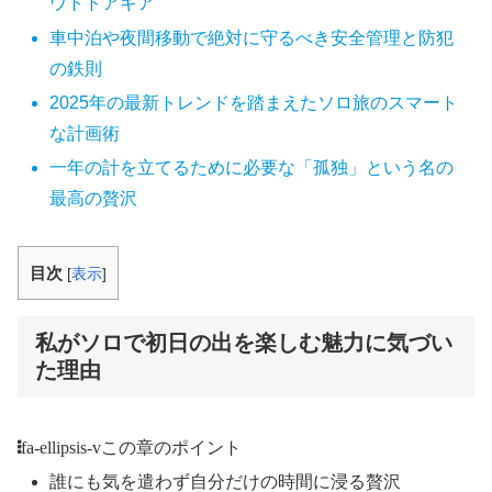
ウトドアギア
車中泊や夜間移動で絶対に守るべき安全管理と防犯
の鉄則
2025年の最新トレンドを踏まえたソロ旅のスマート
な計画術
一年の計を立てるために必要な「孤独」という名の
最高の贅沢
目次
[
表示
]
私がソロで初日の出を楽しむ魅力に気づい
た理由
fa-ellipsis-v
この章のポイント
誰にも気を遣わず自分だけの時間に浸る贅沢