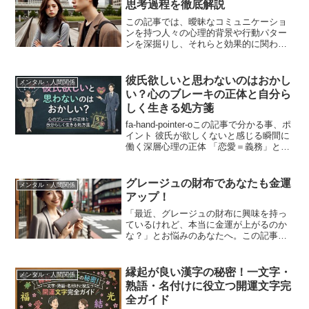
思考過程を徹底解説
この記事では、曖昧なコミュニケーショ
ンを持つ人々の心理的背景や行動パター
ンを深掘りし、それらと効果的に関わる
方法を探求します。曖昧な表現が多い理
由から、対処方法まで、彼らとの関係を
改善し、より健全な職場環境を築くため
彼氏欲しいと思わないのはおかし
メンタル・人間関係
の具体策を提供します。は...
い？心のブレーキの正体と自分ら
しく生きる処方箋
fa-hand-pointer-oこの記事で分かる事、ポ
イント 彼氏が欲しくないと感じる瞬間に
働く深層心理の正体 「恋愛＝義務」とい
う無言のプレッシャーから自由になる方
法 過去の経験が現在の「心のブレーキ」
になっているメカニズム 仕事や趣味...
グレージュの財布であなたも金運
メンタル・人間関係
アップ！
「最近、グレージュの財布に興味を持っ
ているけれど、本当に金運が上がるのか
な？」とお悩みのあなたへ。この記事で
は、グレージュの財布が風水でどのよう
に金運を向上させるか、その秘密を解明
します。◆本記事の内容1. グレージュ財
縁起が良い漢字の秘密！一文字・
メンタル・人間関係
布と風水の関係性2....
熟語・名付けに役立つ開運文字完
全ガイド