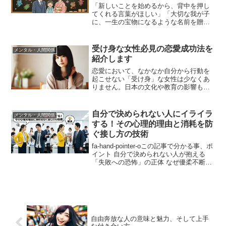
「新しいことを始めるから、背中を押し
てくれる言葉がほしい」「大切な我が子
に、一生の宝物になるような名前を贈り
たい」そんな時、私たちは無意識に「漢
字」の中に願いや祈りを込めてきまし
た。実は、日本人が古来より大切にして
受け身な女性必見の恋愛成功法を
メンタル・人間関係
きた「縁起が良い漢字」には...
紹介します
恋愛において、なかなか自分から行動を
起こせない「受け身」な女性は少なくあ
りません。日本の文化や教育の影響もあ
り、自己主張を控え、相手の出方を待つ
スタイルが多いものです。しかし、恋愛
では時に自分からの一歩が成功に繋がる
自分で決められない人にイライラ
メンタル・人間関係
大切な要素となります。こ...
する！その心理的理由と消耗を防
ぐ接し方の技術
fa-hand-pointer-oこの記事で分かる事、ポ
イント 自分で決められない人が抱える
「失敗への恐怖」の正体 なぜ優柔不断な
相手と一緒にいるとこれほど疲れるのか
「自分の時間が奪われる」という損失感
への対処法 相手の依存心を助長させな...
自由奔放な人の意味と魅力、そして上手